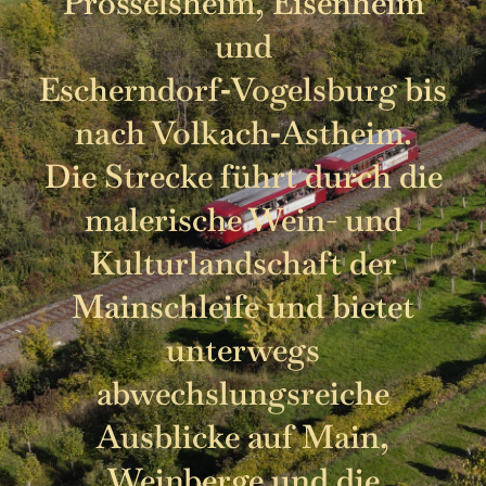
Prosselsheim, Eisenheim
und
Escherndorf‑Vogelsburg bis
nach Volkach‑Astheim.
Die Strecke führt durch die
malerische Wein- und
Kulturlandschaft der
Mainschleife und bietet
unterwegs
abwechslungsreiche
Ausblicke auf Main,
Weinberge und die