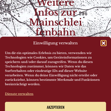
Weitere
Infos zur
Mainschlei
fenbahn
Einwilligung verwalten
DER
BRÜC
REAKT
MITGL
VEREIN
KENKI
IVIER
IED
Um dir ein optimales Erlebnis zu bieten, verwenden wir
OSK
UNG
WERD
Technologien wie Cookies, um Geräteinformationen zu
ASTHE
(EXTE
EN
speichern und/oder darauf zuzugreifen. Wenn du diesen
IM
RN)
Technologien zustimmst, können wir Daten wie das
Surfverhalten oder eindeutige IDs auf dieser Website
verarbeiten. Wenn du deine Einwilligung nicht erteilst oder
zurückziehst, können bestimmte Merkmale und Funktionen
beeinträchtigt werden.
Dienste verwalten
AKZEPTIEREN