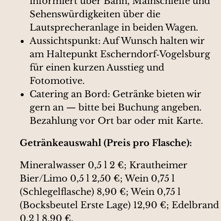
informiert über Bahn, Mainschleife und
Sehenswürdigkeiten über die
Lautsprecheranlage in beiden Wagen.
Aussichtspunkt: Auf Wunsch halten wir
am Haltepunkt Escherndorf‑Vogelsburg
für einen kurzen Ausstieg und
Fotomotive.
Catering an Bord: Getränke bieten wir
gern an — bitte bei Buchung angeben.
Bezahlung vor Ort bar oder mit Karte.
Getränkeauswahl (Preis pro Flasche):
Mineralwasser 0,5 l 2 €; Krautheimer
Bier/Limo 0,5 l 2,50 €; Wein 0,75 l
(Schlegelflasche) 8,90 €; Wein 0,75 l
(Bocksbeutel Erste Lage) 12,90 €; Edelbrand
0,2 l 8,90 €.