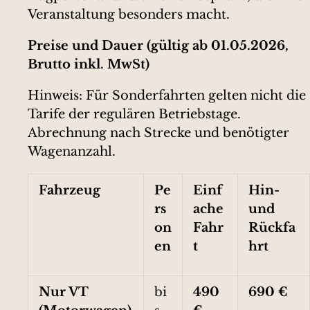
Veranstaltung besonders macht.
Preise und Dauer (gültig ab 01.05.2026,
Brutto inkl. MwSt)
Hinweis: Für Sonderfahrten gelten nicht die
Tarife der regulären Betriebstage.
Abrechnung nach Strecke und benötigter
Wagenanzahl.
Fahrzeug
Pe
Einf
Hin-
rs
ache
und
on
Fahr
Rückfa
en
t
hrt
Nur VT
bi
490
690 €