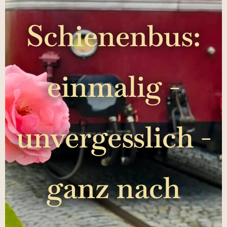
Schienenbus:
einmalig -
unvergesslich -
ganz nach