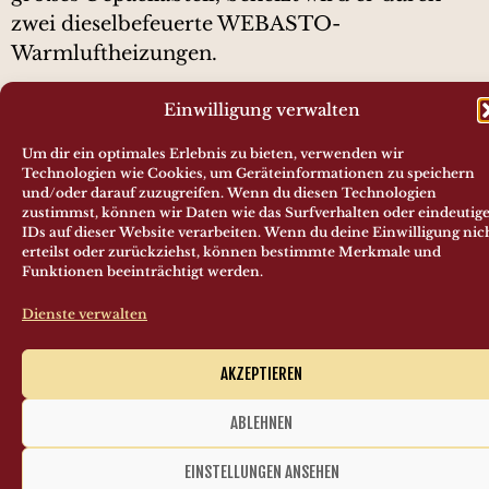
zwei dieselbefeuerte WEBASTO-
Warmluftheizungen.
Der 996 726 lief zunächst bei der DB, später
Einwilligung verwalten
gehörte er der Eisenbahn Betriebs-
Um dir ein optimales Erlebnis zu bieten, verwenden wir
Gesellschaft m.b.H. (Prora/Rügen). Erworben
Technologien wie Cookies, um Geräteinformationen zu speichern
wurde er durch unseren Verein Ende 2003 von
und/oder darauf zuzugreifen. Wenn du diesen Technologien
zustimmst, können wir Daten wie das Surfverhalten oder eindeutig
Jörg Seyffert (Linz/Rhein).
IDs auf dieser Website verarbeiten. Wenn du deine Einwilligung nic
erteilst oder zurückziehst, können bestimmte Merkmale und
Ein Beitrag zurück
Ein Beitrag vor
Funktionen beeinträchtigt werden.
VT 796 702-6
Förderwagen Robel Typ 51.12
Dienste verwalten
AKZEPTIEREN
Förderverein Mainschleifenbahn e.V.
Beförderungsbedingungen
/
Impressum
ABLEHNEN
EINSTELLUNGEN ANSEHEN