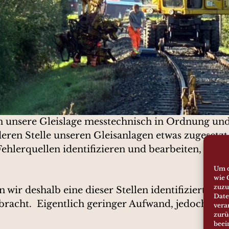
nn unsere Gleislage messtechnisch in Ordnung un
deren Stelle unseren Gleisanlagen etwas zugesetz
 Fehlerquellen identifizieren und bearbeiten, be
Um d
wie 
zuzu
wir deshalb eine dieser Stellen identifiziert und
Date
bracht. Eigentlich geringer Aufwand, jedoch lang
vera
zurü
beei