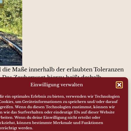
d die Maße innerhalb der erlaubten Toleranzen
t. Das Zauberwort hierzu heißt deshalb
Einwilligung verwalten
vor die Schäden schneller immer größer werden.
ir ein optimales Erlebnis zu bieten, verwenden wir Technologien
Cookies, um Geräteinformationen zu speichern und/oder darauf
greifen. Wenn du diesen Technologien zustimmst, können wir
 mittels vorhandener Gleisstopftechnik an
n wie das Surfverhalten oder eindeutige IDs auf dieser Website
fristige Wirkung.
rbeiten. Wenn du deine Einwilligung nicht erteilst oder
ckziehst, können bestimmte Merkmale und Funktionen
nträchtigt werden.
Ein Beitrag vor