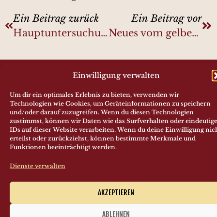
Ein Beitrag zurück
Ein Beitrag vor
Hauptuntersuchung Schienenbus
Neues vom gelben Brummer
Einwilligung verwalten
Förderverein Mainschleifenbahn e.V.
Beförderungsbedingungen
/
Impressum
Um dir ein optimales Erlebnis zu bieten, verwenden wir
Technologien wie Cookies, um Geräteinformationen zu speichern
und/oder darauf zuzugreifen. Wenn du diesen Technologien
zustimmst, können wir Daten wie das Surfverhalten oder eindeutig
IDs auf dieser Website verarbeiten. Wenn du deine Einwilligung nic
erteilst oder zurückziehst, können bestimmte Merkmale und
Funktionen beeinträchtigt werden.
Dienste verwalten
AKZEPTIEREN
ABLEHNEN