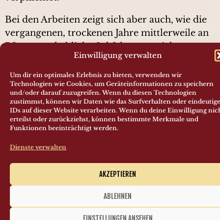
Bei den Arbeiten zeigt sich aber auch, wie die
vergangenen, trockenen Jahre mittlerweile an
Bäumen erhebliche Schäden angerichtet
Einwilligung verwalten
haben. Viele Bäume müssen daher schweren
Herzens gefällt werden.
Um dir ein optimales Erlebnis zu bieten, verwenden wir
Technologien wie Cookies, um Geräteinformationen zu speichern
und/oder darauf zuzugreifen. Wenn du diesen Technologien
zustimmst, können wir Daten wie das Surfverhalten oder eindeutig
IDs auf dieser Website verarbeiten. Wenn du deine Einwilligung nic
Ein Beitrag zurück
Ein Beitrag vor
erteilst oder zurückziehst, können bestimmte Merkmale und
Ersatzteilspender spendet letzte Ersatzteile
Verkauf des Unimogs U406
Funktionen beeinträchtigt werden.
Dienste verwalten
AKZEPTIEREN
Förderverein Mainschleifenbahn e.V.
Beförderungsbedingungen
/
Impressum
ABLEHNEN
EINSTELLUNGEN ANSEHEN