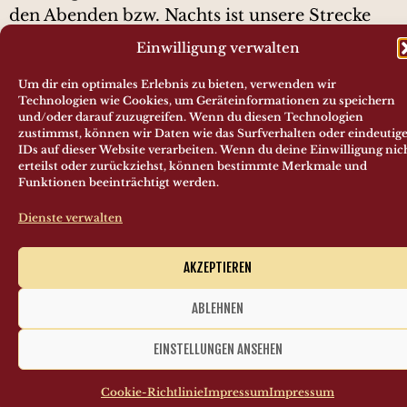
den Abenden bzw. Nachts ist unsere Strecke
befahren und nicht nur an den in unseren
Einwilligung verwalten
Fahrplänen ausgewiesenen Zeiten. Bitte achten
Um dir ein optimales Erlebnis zu bieten, verwenden wir
Sie immer und jederzeit auf Schienenverkehr !
Technologien wie Cookies, um Geräteinformationen zu speichern
und/oder darauf zuzugreifen. Wenn du diesen Technologien
Ein Beitrag zurück
Ein Beitrag vor
zustimmst, können wir Daten wie das Surfverhalten oder eindeutig
IDs auf dieser Website verarbeiten. Wenn du deine Einwilligung nic
Was macht eigentlich….
Gut beflaggt ins Weinfestwochenende
erteilst oder zurückziehst, können bestimmte Merkmale und
Funktionen beeinträchtigt werden.
Dienste verwalten
Förderverein Mainschleifenbahn e.V.
AKZEPTIEREN
Beförderungsbedingungen
/
Impressum
ABLEHNEN
EINSTELLUNGEN ANSEHEN
Cookie-Richtlinie
Impressum
Impressum