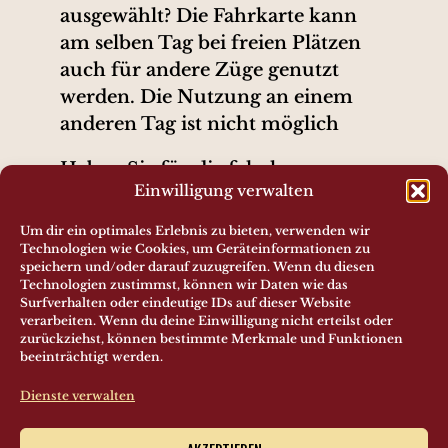
ausgewählt? Die Fahrkarte kann
am selben Tag bei freien Plätzen
auch für andere Züge genutzt
werden. Die Nutzung an einem
anderen Tag ist nicht möglich
Haben Sie für die falsche
Einwilligung verwalten
Personenanzahl oder falsche
Preiskategorien
Um dir ein optimales Erlebnis zu bieten, verwenden wir
(Erwachsener/Kind) gebucht? Ein
Technologien wie Cookies, um Geräteinformationen zu
speichern und/oder darauf zuzugreifen. Wenn du diesen
Erwachsenenfahrschein kann
Technologien zustimmst, können wir Daten wie das
auch für ein Kind genutzt werden.
Surfverhalten oder eindeutige IDs auf dieser Website
verarbeiten. Wenn du deine Einwilligung nicht erteilst oder
Ein Kinderfahrschein kann nicht
zurückziehst, können bestimmte Merkmale und Funktionen
zu einem Erwachsenen aufgezahlt
beeinträchtigt werden.
werden. Bitte buchen Sie erneut
Dienste verwalten
für die Erwachsenen.