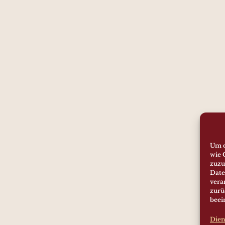
Um d
wie 
zuzu
Date
vera
zurü
beei
Dien