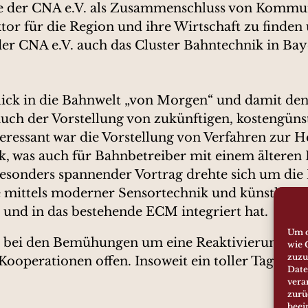
de der CNA e.V. als Zusammenschluss von Kommu
or für die Region und ihre Wirtschaft zu finden
 der CNA e.V. auch das Cluster Bahntechnik in 
ck in die Bahnwelt „von Morgen“ und damit den B
ch der Vorstellung von zukünftigen, kostengüns
ressant war die Vorstellung von Verfahren zur H
k, was auch für Bahnbetreiber mit einem älteren
n besonders spannender Vortrag drehte sich um di
 mittels moderner Sensortechnik und künstlicher
nd in das bestehende ECM integriert hat.
Um d
bei den Bemühungen um eine Reaktivierung der M
wie 
zuzu
Kooperationen offen. Insoweit ein toller Tag für
Date
vera
zurü
beei