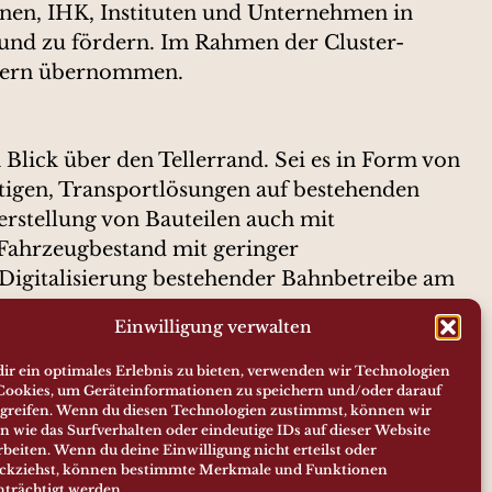
nen, IHK, Instituten und Unternehmen in
 und zu fördern. Im Rahmen der Cluster-
Bayern übernommen.
lick über den Tellerrand. Sei es in Form von
tigen, Transportlösungen auf bestehenden
erstellung von Bauteilen auch mit
 Fahrzeugbestand mit geringer
e Digitalisierung bestehender Bahnbetreibe am
 Intelligenz in der Datenauswertung ein
Einwilligung verwalten
ir ein optimales Erlebnis zu bieten, verwenden wir Technologien
ainschleifenbahn, zeigen uns als Betreiber
Cookies, um Geräteinformationen zu speichern und/oder darauf
greifen. Wenn du diesen Technologien zustimmst, können wir
 die Vernetzung und den Austausch mit vielen
n wie das Surfverhalten oder eindeutige IDs auf dieser Website
rbeiten. Wenn du deine Einwilligung nicht erteilst oder
ckziehst, können bestimmte Merkmale und Funktionen
nträchtigt werden.