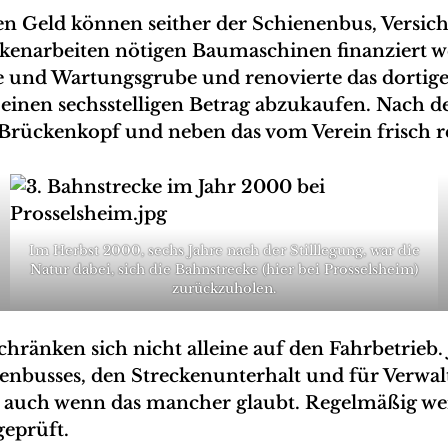
en Geld können seither der Schienenbus, Versic
ckenarbeiten nötigen Baumaschinen finanziert w
le und Wartungsgrube und renovierte das dortig
r einen sechsstelligen Betrag abzukaufen. Nac
Brückenkopf und neben das vom Verein frisch r
Im Herbst 2000, sechs Jahre nach der Stilllegung, war die
Natur dabei, sich die Bahnstrecke (hier bei Prosselsheim)
zurückzuholen.
hränken sich nicht alleine auf den Fahrbetrieb.
nbusses, den Streckenunterhalt und für Verwal
 auch wenn das mancher glaubt. Regelmäßig we
geprüft.