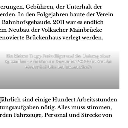
herungen, Gebühren, der Unterhalt der
erden. In den Folgejahren baute der Verein
e Bahnhofsgebäude. 2011 war es endlich
h dem Neubau der Volkacher Mainbrücke
enovierte Brückenhaus verlegt werden.
Ein kleiner Trupp Freiwilliger und der Unimog einer
Spezialfirma schnitten im Dezember 2000 die Strecke
wieder frei (hier bei Escherndorf).
 Jährlich sind einige Hundert Arbeitsstunden
tungsaufgaben nötig. Alles muss stimmen,
rden Fahrzeuge, Personal und Strecke von